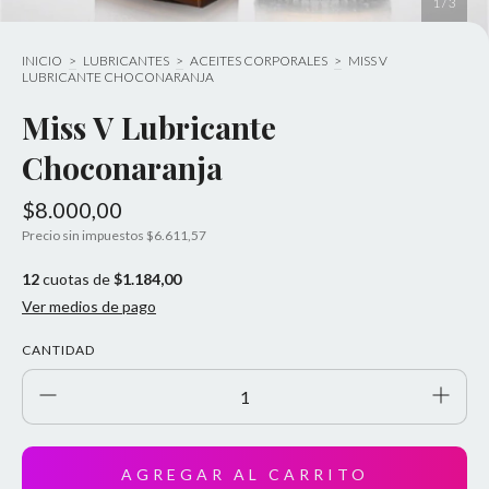
1
/
3
INICIO
>
LUBRICANTES
>
ACEITES CORPORALES
>
MISS V
LUBRICANTE CHOCONARANJA
Miss V Lubricante
Choconaranja
$8.000,00
Precio sin impuestos
$6.611,57
12
cuotas de
$1.184,00
Ver medios de pago
CANTIDAD