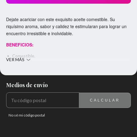
Dejate acariciar con este exquisito aceite comestible. Su
riquísimo aroma, sabor y calidez te estimularan para lograr un
encuentro irresistible e inolvidable.
BENEFICIOS:
Comestible.
VER MÁS
Térmico, con un agradable efecto cálido tanto en la piel como
en la boca.
Hipoalergénico.
Medios de envío
ENTREGAS PARA EL CP:
CAMBIAR CP
Lubricante íntimo.
CALCULAR
No mancha, no deja residuos.
Es hidrosoluble, compatible con el uso de preservativos.
No sé mi código postal