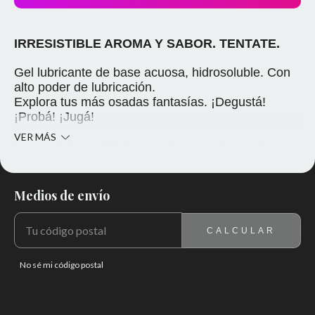
IRRESISTIBLE AROMA Y SABOR. TENTATE.
Gel lubricante de base acuosa, hidrosoluble. Con
alto poder de lubricación.
Explora tus más osadas fantasías. ¡Degustá!
¡Probá! ¡Jugá!
VER MÁS
Luego del uso deja la zona humectada y sedosa.
No mancha y no deja residuos.
CONTIENE 200ML
Medios de envío
ENTREGAS PARA EL CP:
CAMBIAR CP
AROMA FRUTILLA
CALCULAR
No sé mi código postal